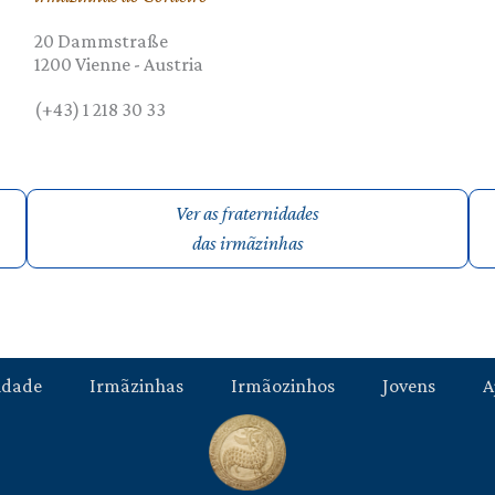
20 Dammstraße
1200
Vienne
-
Austria
(+43) 1 218 30 33
Ver as fraternidades
das irmãzinhas
idade
Irmãzinhas
Irmãozinhos
Jovens
A