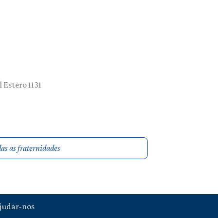
 Estero 1131
das as fraternidades
judar-nos