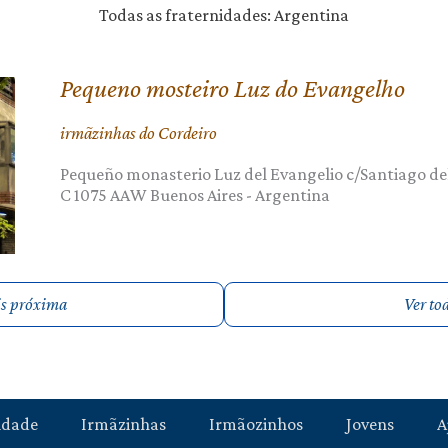
Todas as fraternidades: Argentina
Pequeno mosteiro Luz do Evangelho
irmãzinhas do Cordeiro
Pequeño monasterio Luz del Evangelio c/Santiago del
C 1075 AAW
Buenos Aires
-
Argentina
is próxima
Ver to
idade
Irmãzinhas
Irmãozinhos
Jovens
A